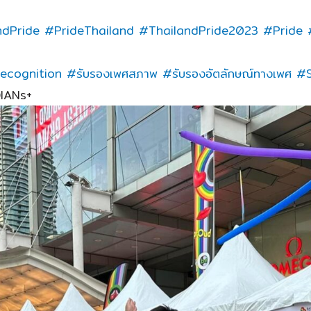
ndPride
#PrideThailand
#ThailandPride2023
#Pride
ecognition
#รับรองเพศสภาพ
#รับรองอัตลักษณ์ทางเพศ
#S
IANs+