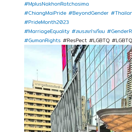
#MplusNakhonRatchasima
#ChiangMaiPride
#BeyondGender
#Thaila
#PrideMonth2023
#MarriageEquality
#สมรสเท่าเทียม
#GenderR
#GumanRights
#ResPect #LGBTQ #LGBTQ