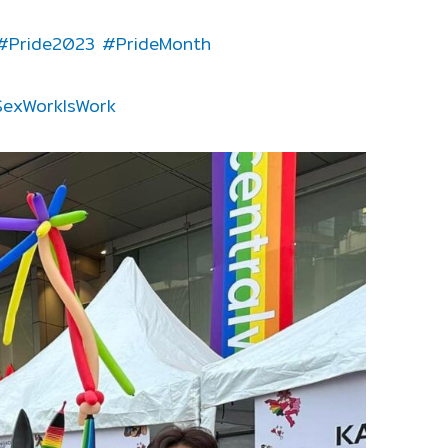
#Pride2023
#PrideMonth
exWorkIsWork