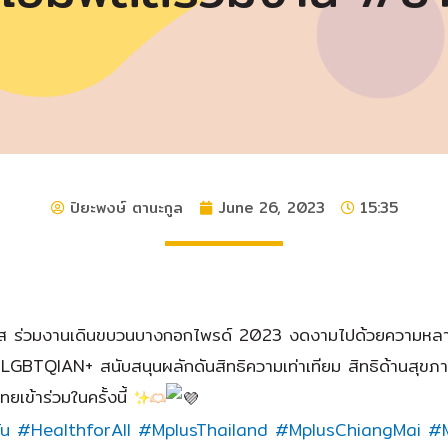
ปิยะพงษ์ ตานะกูล
June 26, 2023
15:35
ิธิเอ็มพลัส ร่วมงานเดินขบวนบางกอกไพรด์ 2023 งดงามไปด้วยความหล
 LGBTQIAN+ สนับสนุนผลักดันสิทธิความเท่าเทียม สิทธิด้านสุข
ยเข้าร่วมในครั้งนี้
ัน
#HealthforAll
#MplusThailand
#MplusChiangMai
#M