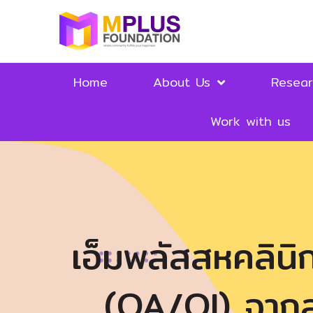
Home
About Us
Resea
Work with us
เอ็มพลัสสหคลิน
(QA/QI) จากส