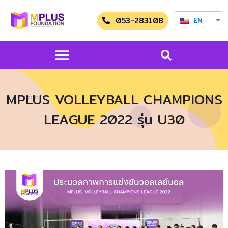
053-283108
EN
MPLUS VOLLEYBALL CHAMPIONS
LEAGUE 2022 รุ่น U30