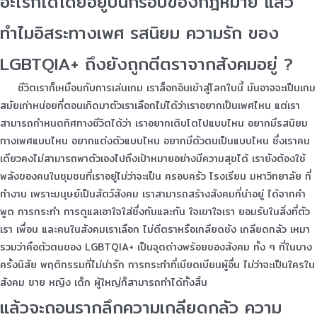
อะไรก็ได้โดยอยู่บนกรอบของกฎหมาย แล้ว
ทำไมอิสระทางเพศ รสนิยม ความรัก ของ
LGBTQIA+ ถึงยังถูกตีตราจากสังคมอยู่ ?
ชีวิตเราก็เหมือนกับการเล่นเกม เราล็อกอินเข้าสู่โลกใบนี้ มันอาจจะเป็นเกม
สมัยเก่าหน่อยที่ตอนเกิดมาตัวเราเลือกไม่ได้ว่าเราอยากเป็นเพศไหน แต่เรา
สามารถกำหนดทิศทางชีวิตได้ว่า เราอยากเติบโตไปแบบไหน อยากมีรสนิยม
ทางเพศแบบไหน อยากแต่งตัวแบบไหน อยากมีตัวตนเป็นแบบไหน ซึ่งเราคน
เดียวคงไม่สามารถพาตัวเองไปถึงเป้าหมายอย่างมีความสุขได้ เรายังต้องใช้
พลังของคนในชุมชนที่เราอยู่ไม่ว่าจะเป็น ครอบครัว โรงเรียน มหาวิทยาลัย ที่
ทำงาน เพราะมนุษย์เป็นสัตว์สังคม เราสามารถสร้างสังคมที่น่าอยู่ ได้จากคำ
พูด การกระทำ การดูแลเอาใจใส่ซึ่งกันและกัน ใจเขาใจเรา ยอมรับในสิ่งที่ตัว
เรา เพื่อน และคนในสังคมเราเลือก ไม่ตีตราหรือเกลียดชัง เกลียดกลัว เหมา
รวมว่าคือตัวตนของ LGBTQIA+ เป็นจุดด่างพร้อยของสังคม ทั้ง ๆ ที่ในบาง
ครั้งนิสัย พฤติกรรมที่ไม่น่ารัก การกระทำที่เบียดเบียนผู้อื่น ไม่ว่าจะเป็นใครใน
สังคม ชาย หญิง เด็ก ผู้ใหญ่ก็สามารถทำได้ทั้งสิ้น
แล้วจะถอนรากลึกความเกลียดกลัว ความ