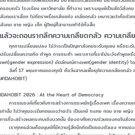
อยากมีรสนิยมทางเพศแบบไหน อยากแต่งตัวแบบไหน อยากมีตัวตนเป็นแบบไ
ครอบครัว โรงเรียน มหาวิทยาลัย ที่ทำงาน เพราะมนุษย์เป็นสัตว์สังคม 
สังคมเราเลือก ไม่ตีตราหรือเกลียดชัง เกลียดกลัว เหมารวมว่าคือตัวตนข
สังคม ชาย หญิง เด็ก ผู้ใหญ่ก็สามารถทำได้ทั้งสิ้น
แล้วจะถอนรากลึกความเกลียดกลัว ความเกลีย
ทุกการเปลี่ยนแปลง ไม่ว่าจะเป็นปัญหาสังคมระดับชุมชน หรือระดับปร
ปรับเปลี่ยนความคิด คำพูด การกระทำ เพราะการที่เราไม่ระวังคำพ
เพศ(gender expression) อัตลักษณ์ทางเพศ(gender identity) โดย
วันที่ 17 พฤษภาคมของทุกปี คือวันสากลเพื่อยุติความเกลียดกลั
#IDAHOBIT
)
IDAHOBIT 2026 : At the Heart of Democracy
การรณรงค์เกี่ยวกับการสร้างการตระหนักรู้เรื่องเพศ เรื่องความเท
เท่านั้น ไม่ว่าคุณจะเรียกตนเองว่าอะไร เป็นเกย์ กะเทย ทอม ชาย หญิง 
การที่จะสร้างผลกระทบเชิงบวกนั้น ต้องอาศัยความร่วมของคนในสังค
เราทุกคนล้วนคือมนุษย์ที่มีความรู้สึกนึกคิดเป็นของตัวเอง หากมองม