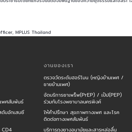
ระชาธิปไตยที่แท้จริงนั้นต้องมีพื้นฐานของความยุติธรรมและอิสระ เ
 officer, MPLUS Thailand
งานของเรา
ตรวจวัดระดับฮอร์โมน (หญิงข้ามเพศ /
ชายข้ามเพศ)
จัดบริการยาเพร็พ(PrEP) / เป๊ป(PEP)
พศสัมพันธ์
ร่วมกับโรงพยาบาลนครพิงค์
ตับอักเสบซี
ให้คำปรึกษา สุขภาพทางเพศ และโรค
ติดต่อทางเพศสัมพันธ์
ัน CD4
บริการถุงยางอนามัยและสารหล่อลื่น