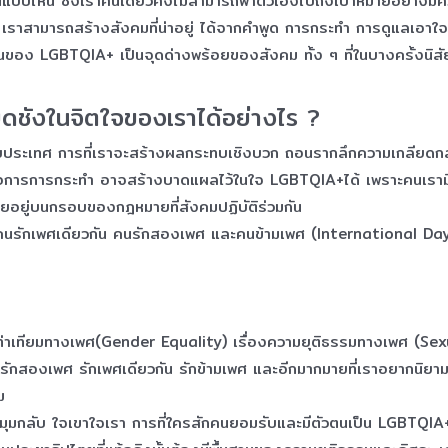
หน ซึ่งเราคนเดียวคงไม่สามารถพาตัวเองไปถึงเป้าหมายอย่างมีความสุ
เราสามารถสร้างสังคมที่น่าอยู่ ได้จากคำพูด การกระทำ การดูแลเอาใจใส
อง LGBTQIA+ เป็นจุดด่างพร้อยของสังคม ทั้ง ๆ ที่ในบางครั้งนิสัย พฤต
ดชังในจิตใจของเราได้อย่างไร ?
ะเทศ การที่เราจะสร้างผลกระทบเชิงบวก ถอนรากลึกความเกลียดกลัว เก
ูดหรือการการกระทำ อาจสร้างบาดแผลไว้ในใจ LGBTQIA+ได้ เพราะคนเ
อยู่บนกรอบของกฎหมายที่สังคมปฏิบัติร่วมกัน
ว คนรักเพศเดียวกัน คนรักสองเพศ และคนข้ามเพศ (International
่าเทียมทางเพศ(Gender Equality) เรื่องความยุติธรรมทางเพศ (Sexua
รักสองเพศ รักเพศเดียวกัน รักข้ามเพศ และอีกมากมายที่เราอยากนิยาม เร
ม
ุมกลับ ใจเขาใจเรา การที่ใครสักคนยอมรับและมีตัวตนเป็น LGBTQIA+ เป