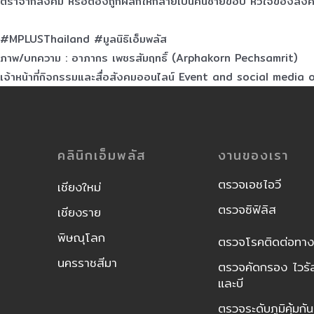
ตราจากสังคม หรือต้องถูกผลักให้กลายเป็นคนชายขอบ หัวใจของสังคมป
#MPLUSThailand
#มูลนิธิเอ็มพลัส
ภาพ/บทความ : อาภากร เพชรสัมฤทธิ์ (Arphakorn Pechsamrit)
เจ้าหน้าที่กิจกรรมและสื่อสังคมออนไลน์ Event and social media
คลินิกเอ็มพลัส
งานของเรา
ตรวจเอชไอวี
เชียงใหม่
ตรวจซิฟิลิส
เชียงราย
พิษณุโลก
ตรวจโรคติดต่อทางเ
นครราชสีมา
ตรวจคัดกรอง ไวรัส
และบี
ตรวจระดับภูมิคุ้มก