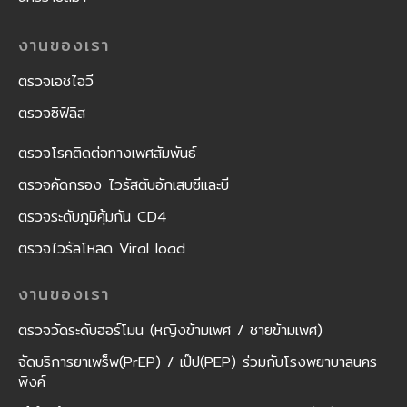
งานของเรา
ตรวจเอชไอวี
ตรวจซิฟิลิส
ตรวจโรคติดต่อทางเพศสัมพันธ์
ตรวจคัดกรอง ไวรัสตับอักเสบซีและบี
ตรวจระดับภูมิคุ้มกัน CD4
ตรวจไวรัลโหลด Viral load
งานของเรา
ตรวจวัดระดับฮอร์โมน (หญิงข้ามเพศ / ชายข้ามเพศ)
จัดบริการยาเพร็พ(PrEP) / เป๊ป(PEP) ร่วมกับโรงพยาบาลนคร
พิงค์