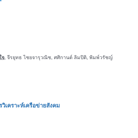
ใจ
, จีรยุทธ ไชยจารุวณิช, ศศิกานต์ ลิมปิติ, พิมพ์วรัชญ์
วิเคราะห์
เครือข่ายสังคม