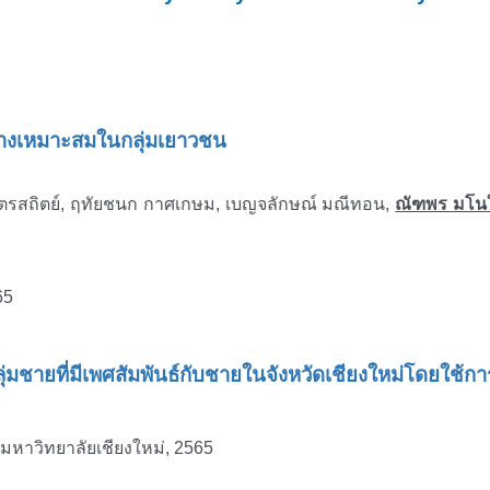
่างเหมาะสมในกลุ่มเยาวชน
ี ไตรสถิตย์, ฤทัยชนก กาศเกษม, เบญจลักษณ์ มณีทอน,
ณัฑพร มโน
65
มชายที่มีเพศสัมพันธ์กับชายในจังหวัดเชียงใหม่โดยใช้การ
มหาวิทยาลัยเชียงใหม่, 2565