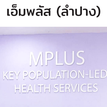
เ
อ
ม
พ
ล
ส
(
ล
ป
า
ง
)