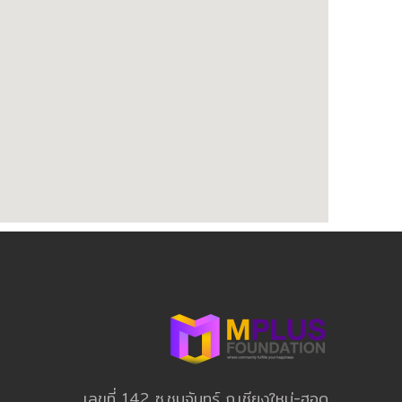
เลขที่ 142 ซ.ชมจันทร์ ถ.เชียงใหม่-ฮอด