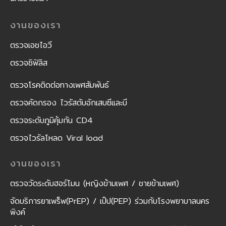
งานของเรา
ตรวจเอชไอวี
ตรวจซิฟิลิส
ตรวจโรคติดต่อทางเพศสัมพันธ์
ตรวจคัดกรอง ไวรัสตับอักเสบซีและบี
ตรวจระดับภูมิคุ้มกัน CD4
ตรวจไวรัลโหลด Viral load
งานของเรา
ตรวจวัดระดับฮอร์โมน (หญิงข้ามเพศ / ชายข้ามเพศ)
จัดบริการยาเพร็พ(PrEP) / เป๊ป(PEP) ร่วมกับโรงพยาบาลนคร
พิงค์