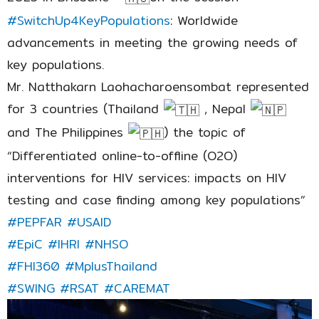
#SwitchUp4KeyPopulations
: Worldwide
advancements in meeting the growing needs of
key populations.
Mr. Natthakarn Laohacharoensombat represented
for 3 countries (Thailand
, Nepal
and The Philippines
) the topic of
“Differentiated online-to-offline (O2O)
interventions for HIV services: impacts on HIV
testing and case finding among key populations”
#PEPFAR
#USAID
#EpiC
#IHRI
#NHSO
#FHI360
#MplusThailand
#SWING
#RSAT
#CAREMAT