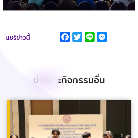
Facebook
Twitter
Line
Messe
แชร์ข่าวนี้
ข
า
ว
แ
ล
ะ
ก
จ
ก
ร
ร
ม
อ
น