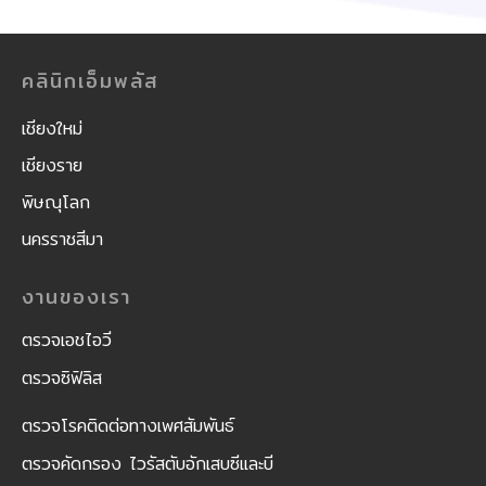
คลินิกเอ็มพลัส
เชียงใหม่
เชียงราย
พิษณุโลก
นครราชสีมา
งานของเรา
ตรวจเอชไอวี
ตรวจซิฟิลิส
ตรวจโรคติดต่อทางเพศสัมพันธ์
ตรวจคัดกรอง ไวรัสตับอักเสบซีและบี