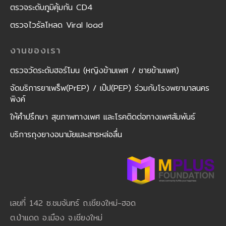
ตรวจระดับภูมิคุ้มกัน CD4
ตรวจไวรัลโหลด Viral load
งานของเรา
ตรวจวัดระดับฮอร์โมน (หญิงข้ามเพศ / ชายข้ามเพศ)
จัดบริการยาเพร็พ(PrEP) / เป๊ป(PEP) ร่วมกับโรงพยาบาลนคร
พิงค์
ให้คำปรึกษา สุขภาพทางเพศ และโรคติดต่อทางเพศสัมพันธ์
บริการถุงยางอนามัยและสารหล่อลื่น
เลขที่ 142 ซ.ชมจันทร์ ถ.เชียงใหม่-ฮอด
ต.ป่าแดด อ.เมือง จ.เชียงใหม่