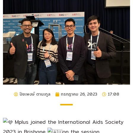
ปิยะพงษ์ ตานะกูล
กรกฎาคม 26, 2023
17:08
Mplus joined the International Aids Society
2023 in Brisbane
on the session