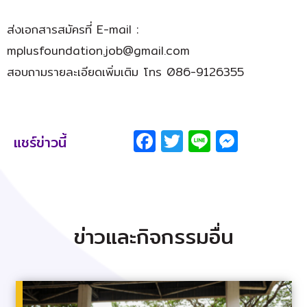
ส่งเอกสารสมัครที่ E-mail :
mplusfoundation.job@gmail.com
สอบถามรายละเอียดเพิ่มเติม โทร 086-9126355
Facebook
Twitter
Line
Messe
แชร์ข่าวนี้
ข
า
ว
แ
ล
ะ
ก
จ
ก
ร
ร
ม
อ
น