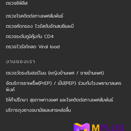
ตรวจซิฟิลิส
ตรวจโรคติดต่อทางเพศสัมพันธ์
ตรวจคัดกรอง ไวรัสตับอักเสบซีและบี
ตรวจระดับภูมิคุ้มกัน CD4
ตรวจไวรัลโหลด Viral load
งานของเรา
ตรวจวัดระดับฮอร์โมน (หญิงข้ามเพศ / ชายข้ามเพศ)
จัดบริการยาเพร็พ(PrEP) / เป๊ป(PEP) ร่วมกับโรงพยาบาลนคร
พิงค์
ให้คำปรึกษา สุขภาพทางเพศ และโรคติดต่อทางเพศสัมพันธ์
บริการถุงยางอนามัยและสารหล่อลื่น